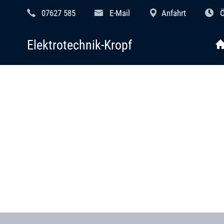
07627 585
E-Mail
Anfahrt
Ö
Elektrotechnik-Kropf