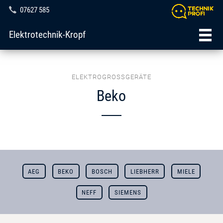
07627 585
Elektrotechnik-Kropf
ELEKTROGROSSGERÄTE
Beko
AEG
BEKO
BOSCH
LIEBHERR
MIELE
NEFF
SIEMENS